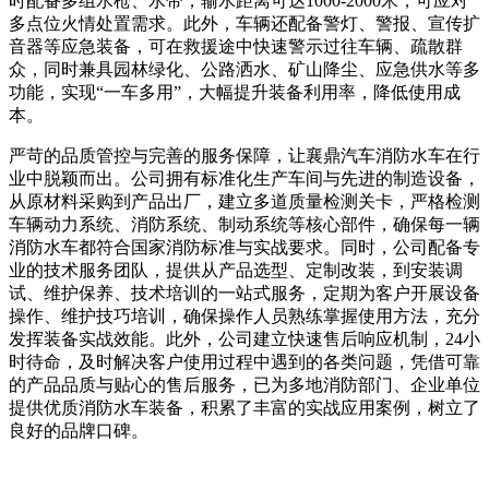
时配备多组水枪、水带，输水距离可达1000-2000米，可应对
多点位火情处置需求。此外，车辆还配备警灯、警报、宣传扩
音器等应急装备，可在救援途中快速警示过往车辆、疏散群
众，同时兼具园林绿化、公路洒水、矿山降尘、应急供水等多
功能，实现“一车多用”，大幅提升装备利用率，降低使用成
本。
严苛的品质管控与完善的服务保障，让襄鼎汽车消防水车在行
业中脱颖而出。公司拥有标准化生产车间与先进的制造设备，
从原材料采购到产品出厂，建立多道质量检测关卡，严格检测
车辆动力系统、消防系统、制动系统等核心部件，确保每一辆
消防水车都符合国家消防标准与实战要求。同时，公司配备专
业的技术服务团队，提供从产品选型、定制改装，到安装调
试、维护保养、技术培训的一站式服务，定期为客户开展设备
操作、维护技巧培训，确保操作人员熟练掌握使用方法，充分
发挥装备实战效能。此外，公司建立快速售后响应机制，24小
时待命，及时解决客户使用过程中遇到的各类问题，凭借可靠
的产品品质与贴心的售后服务，已为多地消防部门、企业单位
提供优质消防水车装备，积累了丰富的实战应用案例，树立了
良好的品牌口碑。