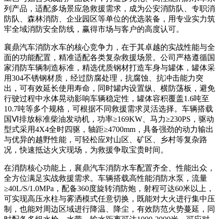
列产品，适配多场景应急救援需求，成为公安消防队、专职消
防队、森林消防、企业园区等单位的优选装备，用专业实力筑
牢全域消防安全防线，赢得市场与客户的高度认可。
襄鼎汽车消防水车的核心竞争力，在于其卓越的实战性能与全
面的功能配置，精准适配各类复杂救援场景。公司严格遵循国
家消防车辆制造标准，精选优质钢材打造车身与罐体，罐体采
用304不锈钢材质，经过防腐处理，抗腐蚀、抗冲击能力突
出，可有效延长使用寿命，同时罐内设置纵、横防荡板，避免
行驶过程中水体晃动影响车辆稳定性，罐体容积覆盖1.6吨至
10.7吨等多个规格，可根据不同救援需求灵活选择。车辆搭载
国Ⅵ排放标准柴油发动机，功率≥169KW、马力≥230PS，驱动
型式采用4X4全时四驱，轴距≥4700mm，具备强劲的动力输出
与优异的越野性能，可轻松应对山区、矿区、乡村等复杂路
况，快速抵达火灾现场，为救援争取宝贵时间。
在消防核心功能上，襄鼎汽车消防水车配置齐全、性能出众，
全方位满足实战救援需求。车辆搭载高性能消防水泵，流量
≥40L/S/1.0MPa，配备360度旋转消防炮，射程可达60米以上，
可实现高压水柱与雾洒模式任意切换，既能对大火进行集中压
制，也能对周边区域进行降温、降尘，有效防范火势蔓延，同